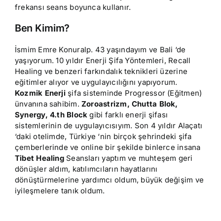
frekansı seans boyunca kullanır.
Ben Kimim?
İsmim Emre Konuralp. 43 yaşındayım ve Bali ‘de
yaşıyorum. 10 yıldır Enerji Şifa Yöntemleri, Recall
Healing ve benzeri farkındalık teknikleri üzerine
eğitimler alıyor ve uygulayıcılığını yapıyorum.
Kozmik Enerji
şifa sisteminde Progressor (Eğitmen)
ünvanına sahibim.
Zoroastrizm, Chutta Blok,
Synergy, 4.th Block
gibi farklı enerji şifası
sistemlerinin de uygulayıcısıyım. Son 4 yıldır Alaçatı
‘daki otelimde, Türkiye ‘nin birçok şehrindeki şifa
çemberlerinde ve online bir şekilde binlerce insana
Tibet Healing
Seansları yaptım ve muhteşem geri
dönüşler aldım, katılımcıların hayatlarını
dönüştürmelerine yardımcı oldum, büyük değişim ve
iyileşmelere tanık oldum.