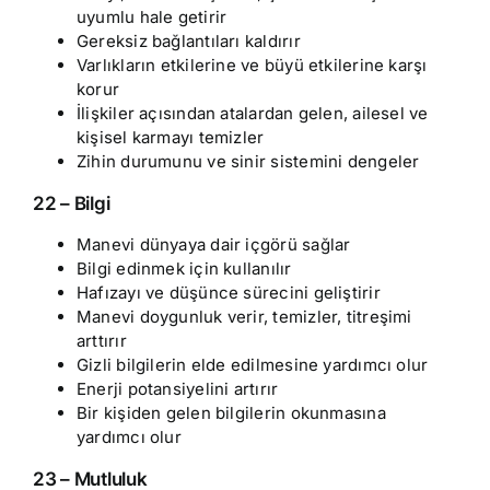
Gereksiz bağlantıları kaldırır
Varlıkların etkilerine ve büyü etkilerine karşı
korur
İlişkiler açısından atalardan gelen, ailesel ve
kişisel karmayı temizler
Zihin durumunu ve sinir sistemini dengeler
22 – Bilgi
Manevi dünyaya dair içgörü sağlar
Bilgi edinmek için kullanılır
Hafızayı ve düşünce sürecini geliştirir
Manevi doygunluk verir, temizler, titreşimi
arttırır
Gizli bilgilerin elde edilmesine yardımcı olur
Enerji potansiyelini artırır
Bir kişiden gelen bilgilerin okunmasına
yardımcı olur
23 – Mutluluk