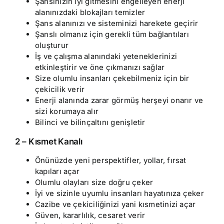
alanınızdaki blokajları temizler
Şans alanınızı ve sisteminizi harekete geçirir
Şanslı olmanız için gerekli tüm bağlantıları
oluşturur
İş ve çalışma alanındaki yeteneklerinizi
etkinleştirir ve öne çıkmanızı sağlar
Size olumlu insanları çekebilmeniz için bir
çekicilik verir
Enerji alanında zarar görmüş herşeyi onarır ve
sizi korumaya alır
Bilinci ve bilinçaltını genişletir
2 – Kısmet Kanalı
Önünüzde yeni perspektifler, yollar, fırsat
kapıları açar
Olumlu olayları size doğru çeker
İyi ve sizinle uyumlu insanları hayatınıza çeker
Cazibe ve çekiciliğinizi yani kısmetinizi açar
Güven, kararlılık, cesaret verir
İş hayatında istikrar sağlar