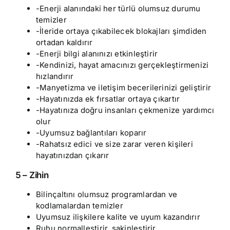
temizler
-İleride ortaya çıkabilecek blokajları şimdiden
ortadan kaldırır
-Enerji bilgi alanınızı etkinleştirir
-Kendinizi, hayat amacınızı gerçekleştirmenizi
hızlandırır
-Manyetizma ve iletişim becerilerinizi geliştirir
-Hayatınızda ek fırsatlar ortaya çıkartır
-Hayatınıza doğru insanları çekmenize yardımcı
olur
-Uyumsuz bağlantıları koparır
-Rahatsız edici ve size zarar veren kişileri
hayatınızdan çıkarır
5 – Zihin
Bilinçaltını olumsuz programlardan ve
kodlamalardan temizler
Uyumsuz ilişkilere kalite ve uyum kazandırır
Ruhu normalleştirir, sakinleştirir