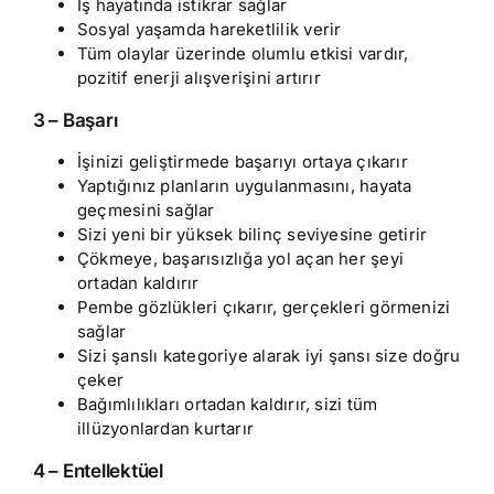
Sosyal yaşamda hareketlilik verir
Tüm olaylar üzerinde olumlu etkisi vardır,
pozitif enerji alışverişini artırır
3 – Başarı
İşinizi geliştirmede başarıyı ortaya çıkarır
Yaptığınız planların uygulanmasını, hayata
geçmesini sağlar
Sizi yeni bir yüksek bilinç seviyesine getirir
Çökmeye, başarısızlığa yol açan her şeyi
ortadan kaldırır
Pembe gözlükleri çıkarır, gerçekleri görmenizi
sağlar
Sizi şanslı kategoriye alarak iyi şansı size doğru
çeker
Bağımlılıkları ortadan kaldırır, sizi tüm
illüzyonlardan kurtarır
4 – Entellektüel
-Enerji alanındaki her türlü olumsuz durumu