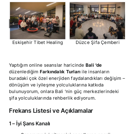
Eskişehir Tibet Healing
Düzce Şifa Çemberi
Yaptığım online seanslar haricinde
Bali ‘de
düzenlediğim
Farkındalık Turları
ile insanların
buradaki çok özel enerjiden faydalandıkları değişim –
dönüşüm ve iyileşme yolculuklarına katkıda
bulunuyorum, onlara Bali ‘nin güç merkezlerindeki
şifa yolculuklarında rehberlik ediyorum.
Frekans Listesi ve Açıklamalar
1 – İyi Şans Kanalı
Şansınızın iyi gitmesini engelleyen enerji