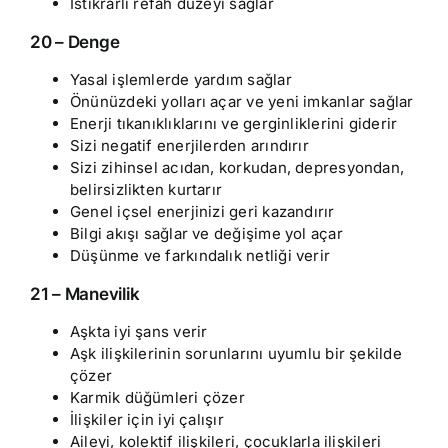
20 – Denge
Yasal işlemlerde yardım sağlar
Önünüzdeki yolları açar ve yeni imkanlar sağlar
Enerji tıkanıklıklarını ve gerginliklerini giderir
Sizi negatif enerjilerden arındırır
Sizi zihinsel acıdan, korkudan, depresyondan,
belirsizlikten kurtarır
Genel içsel enerjinizi geri kazandırır
Bilgi akışı sağlar ve değişime yol açar
Düşünme ve farkındalık netliği verir
21 – Manevilik
Aşkta iyi şans verir
Aşk ilişkilerinin sorunlarını uyumlu bir şekilde
çözer
Karmik düğümleri çözer
İlişkiler için iyi çalışır
Aileyi, kolektif ilişkileri, çocuklarla ilişkileri
uyumlu hale getirir