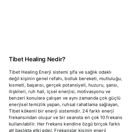
Tibet Healing Nedir?
Tibet Healing Enerji sistemi şifa ve sağlık odaklı
değil kişinin genel refahı, bolluk bereketi, mutluluğu,
kısmeti, başarısı, gerçek potansiyeli, huzuru, şansı,
ilişkileri, ruh hali, içsel enerjisi, motivasyonu ve
benzeri konulara çalışan ve aynı zamanda çok güçlü
enerjisel temizlik yapan, ruhsal rahatlama sağlayan,
Tibet kökenli bir enerji sistemidir. 24 farklı enerji
frekansından oluşur ve bir seansta en çok 10 frekans
kullanılabilir. Her frekans kendine özgü birçok farklı
alt başlıkta etki eder. Frekanslar kişinin enerji