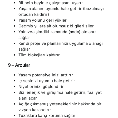
Yaşam alanını uyumlu hale getirir (bozulmayı
ortadan kaldırır)
Yaşam yolunu geri yükler
Geçmiş yıllara ait olumsuz bilgileri siler
Yalnızca şimdiki zamanda (anda) olmanızı
sağlar
Kendi proje ve planlarınızı uygulama olanağı
sağlar
Tüm blokajları kaldırır
9 – Arzular
Yaşam potansiyelinizi arttırır
İç sesinizi uyumlu hale getirir
Niyetlerinizi güçlendirir
Sizi enerjik ve girişimci hale getirir, faaliyet
alanı açar
Açığa çıkmamış yetenekleriniz hakkında bir
vizyon kazandırır
Tuzaklara karşı koruma sağlar