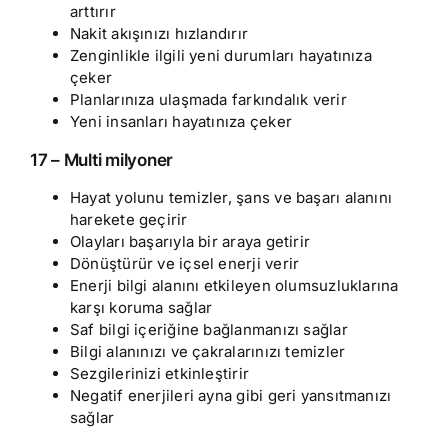
Nakit akışınızı hızlandırır
Zenginlikle ilgili yeni durumları hayatınıza
çeker
Planlarınıza ulaşmada farkındalık verir
Yeni insanları hayatınıza çeker
17 – Multi milyoner
Hayat yolunu temizler, şans ve başarı alanını
harekete geçirir
Olayları başarıyla bir araya getirir
Dönüştürür ve içsel enerji verir
Enerji bilgi alanını etkileyen olumsuzluklarına
karşı koruma sağlar
Saf bilgi içeriğine bağlanmanızı sağlar
Bilgi alanınızı ve çakralarınızı temizler
Sezgilerinizi etkinleştirir
Negatif enerjileri ayna gibi geri yansıtmanızı
sağlar
18 – Dahi