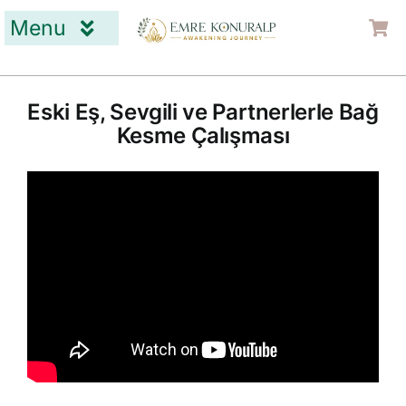
Skip
Menu
to
content
Home Page
What is Tibet Healing?
Eski Eş, Sevgili ve Partnerlerle Bağ
Kesme Çalışması
About Me
Contact