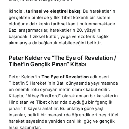
İkincisi,
tarihsel ve eleştirel bakış
: Bu hareketlerin
gerçekten binlerce yıllık Tibet kökenli bir sistem
olduğuna dair kesin tarihsel kanıt bulunmamaktadır.
Bazı araştırmacılar, hareketlerin 20. yüzyılın
başındaki fiziksel kültür, yoga ve ezoterik sağlık
akımlarıyla da bağlantılı olabileceğini belirtir.
Peter Kelder ve “The Eye of Revelation /
Tibet’in Gençlik Pınarı” Kitabı
Peter Kelder’in
The Eye of Revelation
adlı eseri,
Tibet’in 5 Hareketi’nin Batı dünyasında yayılmasında
en önemli rolü oynayan metin olarak kabul edilir.
Kitapta, “Albay Bradford” olarak anılan bir karakterin
Hindistan ve Tibet civarında duyduğu bir “gençlik
pınarı” hikâyesi anlatılır. Bu anlatıya göre yaşlı
insanlar, belirli bir manastırda öğrendikleri beş ritüel
hareket sayesinde yeniden canlılık, güç ve gençlik
hissi kazanırlar.