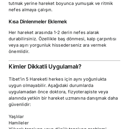
tutmak yerine hareket boyunca yumuşak ve ritmik
nefes almaya çalışın.
Kısa Dinlenmeler Eklemek
Her hareket arasında 1-2 derin nefes alarak
durabilirsiniz. Özellikle baş dönmesi, kalp çarpıntısı
veya aşırı yorgunluk hissederseniz ara vermek
önemlidir.
Kimler Dikkatli Uygulamalı?
Tibet’in 5 Hareketi herkes için aynı yoğunlukta
uygun olmayabilir. Aşağıdaki durumlarda
uygulamadan önce doktora, fizyoterapiste veya
alanında yetkin bir hareket uzmanına danışmak daha
güvenlidir:
Yaşlılar
Hamileler