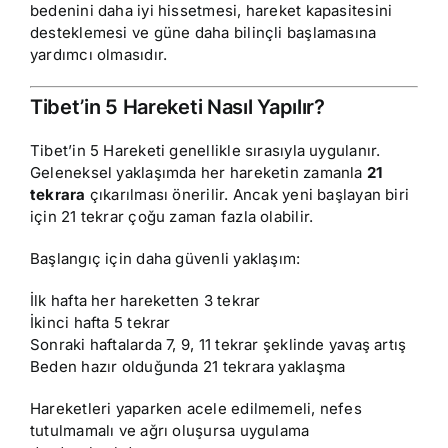
bedenini daha iyi hissetmesi, hareket kapasitesini
desteklemesi ve güne daha bilinçli başlamasına
yardımcı olmasıdır.
Tibet’in 5 Hareketi Nasıl Yapılır?
Tibet’in 5 Hareketi genellikle sırasıyla uygulanır.
Geleneksel yaklaşımda her hareketin zamanla
21
tekrara
çıkarılması önerilir. Ancak yeni başlayan biri
için 21 tekrar çoğu zaman fazla olabilir.
Başlangıç için daha güvenli yaklaşım:
İlk hafta her hareketten 3 tekrar
İkinci hafta 5 tekrar
Sonraki haftalarda 7, 9, 11 tekrar şeklinde yavaş artış
Beden hazır olduğunda 21 tekrara yaklaşma
Hareketleri yaparken acele edilmemeli, nefes
tutulmamalı ve ağrı oluşursa uygulama