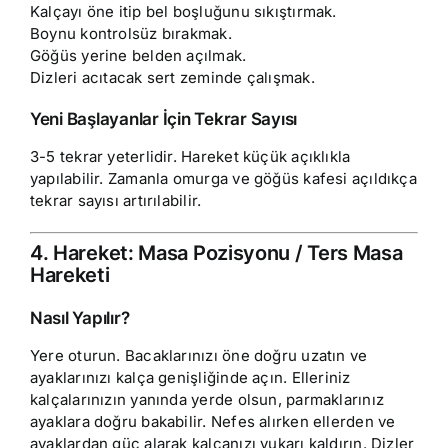
Kalçayı öne itip bel boşluğunu sıkıştırmak.
Boynu kontrolsüz bırakmak.
Göğüs yerine belden açılmak.
Dizleri acıtacak sert zeminde çalışmak.
Yeni Başlayanlar İçin Tekrar Sayısı
3-5 tekrar yeterlidir. Hareket küçük açıklıkla
yapılabilir. Zamanla omurga ve göğüs kafesi açıldıkça
tekrar sayısı artırılabilir.
4. Hareket: Masa Pozisyonu / Ters Masa
Hareketi
Nasıl Yapılır?
Yere oturun. Bacaklarınızı öne doğru uzatın ve
ayaklarınızı kalça genişliğinde açın. Elleriniz
kalçalarınızın yanında yerde olsun, parmaklarınız
ayaklara doğru bakabilir. Nefes alırken ellerden ve
ayaklardan güç alarak kalçanızı yukarı kaldırın. Dizler