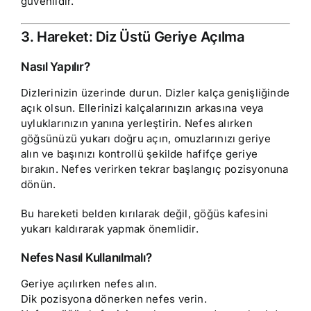
güvenlidir.
3. Hareket: Diz Üstü Geriye Açılma
Nasıl Yapılır?
Dizlerinizin üzerinde durun. Dizler kalça genişliğinde
açık olsun. Ellerinizi kalçalarınızın arkasına veya
uyluklarınızın yanına yerleştirin. Nefes alırken
göğsünüzü yukarı doğru açın, omuzlarınızı geriye
alın ve başınızı kontrollü şekilde hafifçe geriye
bırakın. Nefes verirken tekrar başlangıç pozisyonuna
dönün.
Bu hareketi belden kırılarak değil, göğüs kafesini
yukarı kaldırarak yapmak önemlidir.
Nefes Nasıl Kullanılmalı?
Geriye açılırken nefes alın.
Dik pozisyona dönerken nefes verin.