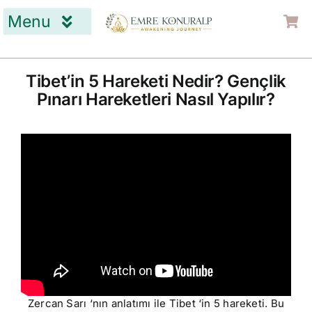
Skip
Menu
to
content
Home Page
What is Tibet Healing?
Tibet’in 5 Hareketi Nedir? Gençlik
Pınarı Hareketleri Nasıl Yapılır?
About Me
Contact
Zercan Sarı ‘nın anlatımı ile Tibet ‘in 5 hareketi. Bu