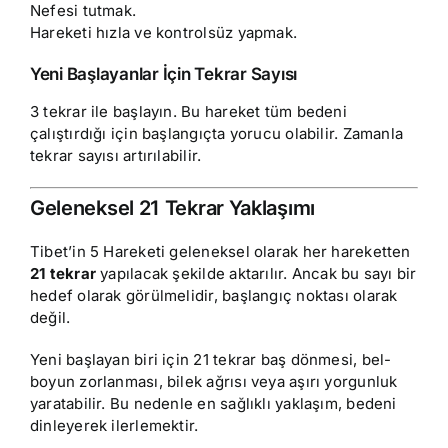
Nefesi tutmak.
Hareketi hızla ve kontrolsüz yapmak.
Yeni Başlayanlar İçin Tekrar Sayısı
3 tekrar ile başlayın. Bu hareket tüm bedeni
çalıştırdığı için başlangıçta yorucu olabilir. Zamanla
tekrar sayısı artırılabilir.
Geleneksel 21 Tekrar Yaklaşımı
Tibet’in 5 Hareketi geleneksel olarak her hareketten
21 tekrar
yapılacak şekilde aktarılır. Ancak bu sayı bir
hedef olarak görülmelidir, başlangıç noktası olarak
değil.
Yeni başlayan biri için 21 tekrar baş dönmesi, bel-
boyun zorlanması, bilek ağrısı veya aşırı yorgunluk
yaratabilir. Bu nedenle en sağlıklı yaklaşım, bedeni
dinleyerek ilerlemektir.