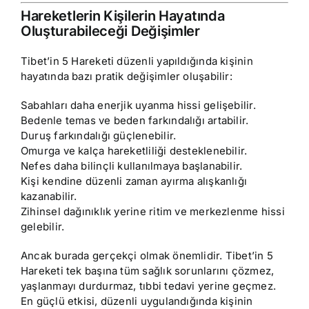
Hareketlerin Kişilerin Hayatında
Oluşturabileceği Değişimler
Tibet’in 5 Hareketi düzenli yapıldığında kişinin
hayatında bazı pratik değişimler oluşabilir:
Sabahları daha enerjik uyanma hissi gelişebilir.
Bedenle temas ve beden farkındalığı artabilir.
Duruş farkındalığı güçlenebilir.
Omurga ve kalça hareketliliği desteklenebilir.
Nefes daha bilinçli kullanılmaya başlanabilir.
Kişi kendine düzenli zaman ayırma alışkanlığı
kazanabilir.
Zihinsel dağınıklık yerine ritim ve merkezlenme hissi
gelebilir.
Ancak burada gerçekçi olmak önemlidir. Tibet’in 5
Hareketi tek başına tüm sağlık sorunlarını çözmez,
yaşlanmayı durdurmaz, tıbbi tedavi yerine geçmez.
En güçlü etkisi, düzenli uygulandığında kişinin