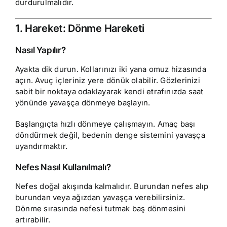
durdurulmalıdır.
1. Hareket: Dönme Hareketi
Nasıl Yapılır?
Ayakta dik durun. Kollarınızı iki yana omuz hizasında
açın. Avuç içleriniz yere dönük olabilir. Gözlerinizi
sabit bir noktaya odaklayarak kendi etrafınızda saat
yönünde yavaşça dönmeye başlayın.
Başlangıçta hızlı dönmeye çalışmayın. Amaç başı
döndürmek değil, bedenin denge sistemini yavaşça
uyandırmaktır.
Nefes Nasıl Kullanılmalı?
Nefes doğal akışında kalmalıdır. Burundan nefes alıp
burundan veya ağızdan yavaşça verebilirsiniz.
Dönme sırasında nefesi tutmak baş dönmesini
artırabilir.