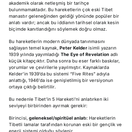
akademik olarak netleşmiş bir tarihçe
bulunmamaktadır. Bu hareketlerin çok eski Tibet
manastır geleneğinden geldiği yönünde popüler bir
anlatı vardır; ancak bu iddianın tarihsel olarak kesin
biçimde kanıtlandığını söylemek doğru olmaz.
Bu hareketlerin modern dünyada tanınmasını
sağlayan temel kaynak,
Peter Kelder
isimli yazarın
1939 yılında yayımladığı
The Eye of Revelation
adlı
küçük kitapçıktır. Daha sonra bu eser farklı baskılar,
yorumlar ve çevirilerle yayılmıştır. Kaynaklarda
Kelder’in 1939’da bu sistemi “Five Rites” adıyla
anlattığı, 1946’da ise genişletilmiş bir versiyonun
ortaya çıktığı belirtilir.
Bu nedenle Tibet’in 5 Hareketi’ni anlatırken iki
seviyeyi birbirinden ayırmak gerekir:
Birincisi,
geleneksel/spiritüel anlatı
: Hareketlerin
Tibetli lamalar tarafından korunan eski bir gençlik ve
enerji sistemi olduğu söylenir.