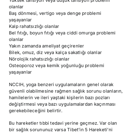
Yüksek tansiyon veya düşük tansiyon problemi
olanlar
Baş dönmesi, vertigo veya denge problemi
yaşayanlar
Kalp rahatsızlığı olanlar
Bel fıtığı, boyun fıtığı veya ciddi omurga problemi
olanlar
Yakın zamanda ameliyat geçirenler
Bilek, omuz, diz veya kalça sakatlığı olanlar
Nörolojik rahatsızlığı olanlar
Osteoporoz veya kemik yoğunluğu problemi
yaşayanlar
NCCIH, yoga benzeri uygulamaların genel olarak
güvenli olabilmesine rağmen sağlık sorunu olanların,
hamilelerin ve ileri yaştaki kişilerin bazı pozları
değiştirmesi veya bazı uygulamalardan kaçınması
gerekebileceğini belirtir.
Bu hareketler tıbbi tedavi yerine geçmez. Var olan
bir sağlık sorununuz varsa Tibet’in 5 Hareketi’ni