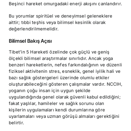
Beşinci hareket omurgadaki enerji akışını canlandırır.
Bu yorumlar spiritüel ve deneyimsel geleneklere
aittir; tıbbi teşhis veya bilimsel kesinlik olarak
değerlendirilmemelidir.
Bilimsel Bakış Açısı
Tibet’in 5 Hareketi özelinde çok güçlü ve geniş
ölçekli bilimsel araştırmalar sınırlıdır. Ancak yoga
benzeri hareketlerin, nefes farkındalığının ve düzenli
fiziksel aktivitenin stres, esneklik, genel iyilik hali ve
bazı sağlık göstergeleri üzerinde olumlu etkiler
oluşturabileceğini gösteren çalışmalar vardır. NCCIH,
yoganın çoğu insan için uygun şekilde
uygulandığında genel olarak güvenli kabul edildiğini;
fakat yaşlılar, hamileler ve sağlık sorunu olan
kişilerin uygulamaları kendi durumlarına göre
uyarlamaları veya uzman görüşü almaları gerektiğini
belirtir.