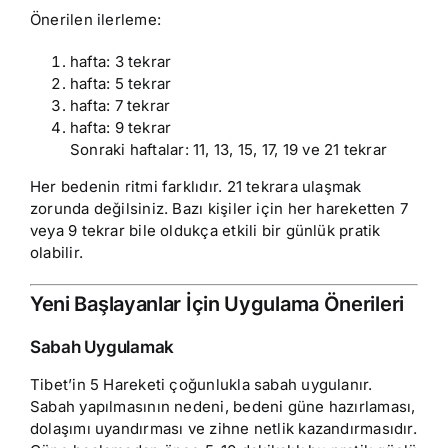
Önerilen ilerleme:
hafta: 3 tekrar
hafta: 5 tekrar
hafta: 7 tekrar
hafta: 9 tekrar
Sonraki haftalar: 11, 13, 15, 17, 19 ve 21 tekrar
Her bedenin ritmi farklıdır. 21 tekrara ulaşmak
zorunda değilsiniz. Bazı kişiler için her hareketten 7
veya 9 tekrar bile oldukça etkili bir günlük pratik
olabilir.
Yeni Başlayanlar İçin Uygulama Önerileri
Sabah Uygulamak
Tibet’in 5 Hareketi çoğunlukla sabah uygulanır.
Sabah yapılmasının nedeni, bedeni güne hazırlaması,
dolaşımı uyandırması ve zihne netlik kazandırmasıdır.