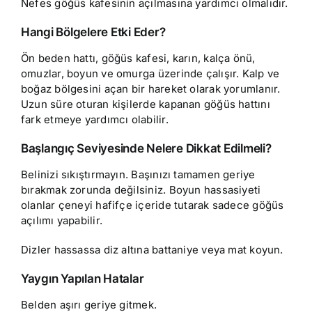
Nefes göğüs kafesinin açılmasına yardımcı olmalıdır.
Hangi Bölgelere Etki Eder?
Ön beden hattı, göğüs kafesi, karın, kalça önü,
omuzlar, boyun ve omurga üzerinde çalışır. Kalp ve
boğaz bölgesini açan bir hareket olarak yorumlanır.
Uzun süre oturan kişilerde kapanan göğüs hattını
fark etmeye yardımcı olabilir.
Başlangıç Seviyesinde Nelere Dikkat Edilmeli?
Belinizi sıkıştırmayın. Başınızı tamamen geriye
bırakmak zorunda değilsiniz. Boyun hassasiyeti
olanlar çeneyi hafifçe içeride tutarak sadece göğüs
açılımı yapabilir.
Dizler hassassa diz altına battaniye veya mat koyun.
Yaygın Yapılan Hatalar
Belden aşırı geriye gitmek.