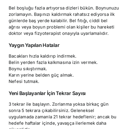
Bel boşluğu fazla artıyorsa dizleri bükün. Boynunuzu
zorlamayın. Başınızı kaldırmak rahatsız ediyorsa ilk
günlerde baş yerde kalabilir. Bel fıtığı, ciddi bel
ağrısı veya boyun problemi olan kişiler bu hareketi
doktor veya fizyoterapist onayıyla uyarlamalıdır.
Yaygın Yapılan Hatalar
Bacakları hızla kaldırıp indirmek.
Belin yerden fazla kalkmasına izin vermek.
Boynu sıkıştırmak.
Karın yerine belden güç almak.
Nefesi tutmak.
Yeni Başlayanlar İçin Tekrar Sayısı
3 tekrar ile başlayın. Zorlanma yoksa birkaç gün
sonra 5 tekrara çıkabilirsiniz. Geleneksel
uygulamada zamanla 21 tekrar hedeflenir; ancak bu
hedefe haftalar içinde, yavaşça ilerlemek daha