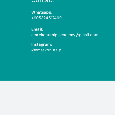
Contact
Whatsapp:
+905324517469
Email:
emrekonuralp.academy@gmail.com
Instagram:
@emrekonuralp