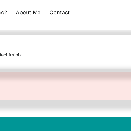
ng?
About Me
Contact
abilirsiniz