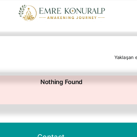
Skip
to
content
Yaklaşan e
Nothing Found