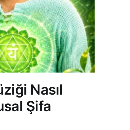
ziği Nasıl
usal Şifa