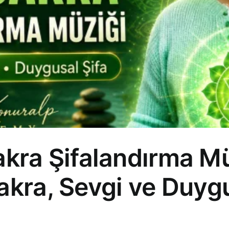
kra Şifalandırma Mü
Çakra, Sevgi ve Duyg