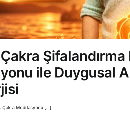
Çakra Şifalandırma 
onu ile Duygusal Akı
isi
. Çakra Meditasyonu [...]