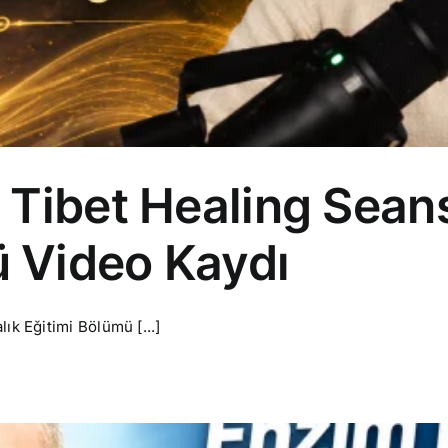
i Tibet Healing Seans
ü Video Kaydı
ık Eğitimi Bölümü [...]