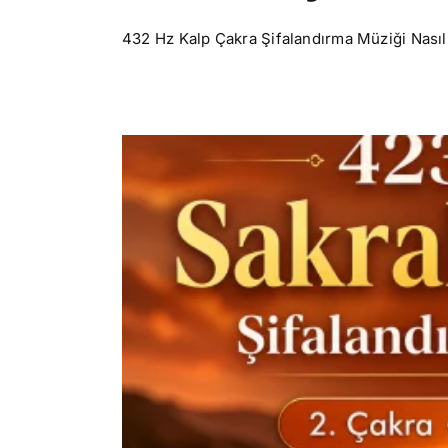
432 Hz Kalp Çakra Şifalandırma Müziği Nasıl Ku