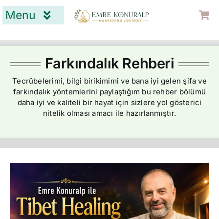
Skip
Menu
to
content
Home Page
What is Tibet Healing?
Farkındalık Rehberi
About Me
Tecrübelerimi, bilgi birikimimi ve bana iyi gelen şifa ve
farkındalık yöntemlerini paylaştığım bu rehber bölümü
Contact
daha iyi ve kaliteli bir hayat için sizlere yol gösterici
nitelik olması amacı ile hazırlanmıştır.